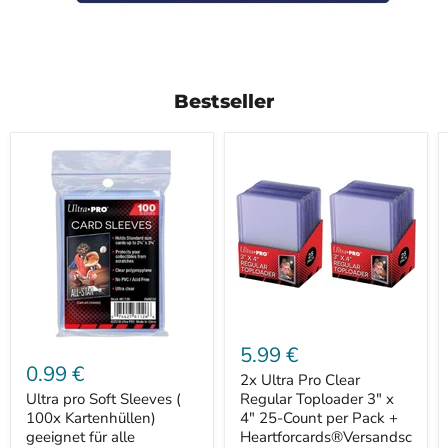
Bestseller
2x
Ultra
Ultra
5.99 €
Pro
pro
0.99 €
Clear
2x Ultra Pro Clear
Soft
Regular
Sleeves
Ultra pro Soft Sleeves (
Regular Toploader 3" x
Toploader
(
100x Kartenhüllen)
4" 25-Count per Pack +
3"
100x
geeignet für alle
Heartforcards®Versandsc
x
Kartenhüllen)